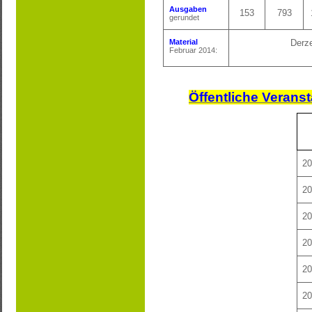
Ausgaben
153
793
gerundet
Material
Derze
Februar 2014:
Öffentliche Veranst
20
20
20
20
20
20