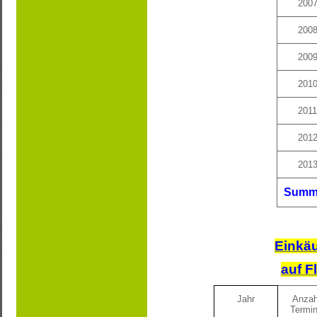
200
200
200
201
2011
201
201
Summ
Einkäu
auf F
Jahr
Anzah
Termi