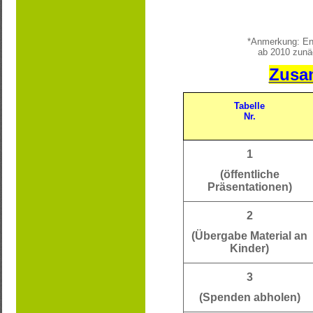
*Anmerkung: End
ab 2010 zunä
Zusam
Tabelle
Nr.
1
(öffentliche
Präsentationen)
2
(Übergabe Material an
Kinder)
3
(Spenden abholen)