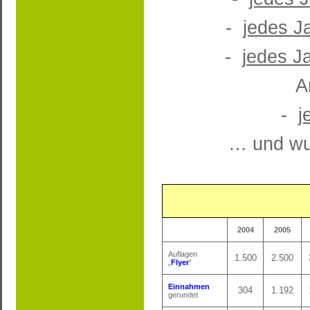
-
jedes J
-
jedes J
A
-
j
… und wu
2004
2005
Auflagen
1.500
2.500
„
Flyer
“
Einnahmen
304
1.192
gerundet